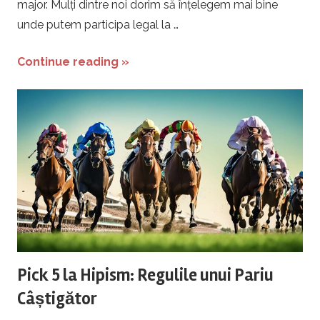
major. Mulți dintre noi dorim să înțelegem mai bine
i
unde putem participa legal la …
Continue reading »
Pick 5 la Hipism: Regulile unui Pariu
Câștigător