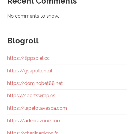
Recent Comments
No comments to show.
Blogroll
https://tippspiel.cc
https://gsapollone.it
https://dominobet88.net
https://sportswrap.es
https://lapelotavasca.com
https://admirazone.com
https://charlinepicon.fr