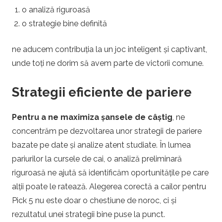
o analiză riguroasă
o strategie bine definită
ne aducem contribuția la un joc inteligent și captivant,
unde toți ne dorim să avem parte de victorii comune.
Strategii eficiente de pariere
Pentru a ne maximiza șansele de câștig
, ne
concentrăm pe dezvoltarea unor strategii de pariere
bazate pe date și analize atent studiate. În lumea
pariurilor la cursele de cai, o analiză preliminară
riguroasă ne ajută să identificăm oportunitățile pe care
alții poate le ratează. Alegerea corectă a cailor pentru
Pick 5 nu este doar o chestiune de noroc, ci și
rezultatul unei strategii bine puse la punct.