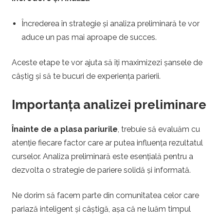
Încrederea în strategie și analiza preliminară te vor
aduce un pas mai aproape de succes.
Aceste etape te vor ajuta să îți maximizezi șansele de
câștig și să te bucuri de experiența parierii.
Importanța analizei preliminare
Înainte de a plasa pariurile
, trebuie să evaluăm cu
atenție fiecare factor care ar putea influența rezultatul
curselor. Analiza preliminară este esențială pentru a
dezvolta o strategie de pariere solidă și informată.
Ne dorim să facem parte din comunitatea celor care
pariază inteligent și câștigă, așa că ne luăm timpul