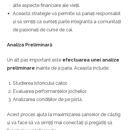
alte aspecte financiare ale vieții.
Această strategie vă permite să pariați responsabil
și să simțiți că sunteți parte integrantă a comunității
de pasionați de curse de cai.
Analiza Preliminară
Un alt pas important este
efectuarea unei analize
preliminare
înainte de a paria. Aceasta include:
Studierea istoricului cailor.
Evaluarea performanțelor jocheilor.
Analizarea condițiilor de pe pistă.
Acest proces ajută la maximizarea șanselor de câștig
și vă face să vă simțiți mai conectați și pregătiți să