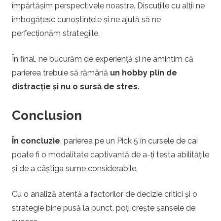
împărtășim perspectivele noastre. Discuțiile cu alții ne
îmbogățesc cunoștințele și ne ajută să ne
perfecționăm strategiile.
În final, ne bucurăm de experiență și ne amintim că
parierea trebuie să rămână
un hobby plin de
distracție și nu o sursă de stres.
Conclusion
În concluzie
, parierea pe un Pick 5 în cursele de cai
poate fi o modalitate captivantă de a-ți testa abilitățile
și de a câștiga sume considerabile.
Cu o analiză atentă a factorilor de decizie critici și o
strategie bine pusă la punct, poți crește șansele de