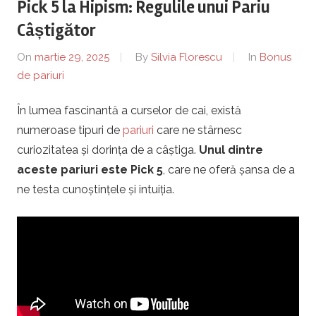
Pick 5 la Hipism: Regulile unui Pariu
s
Câștigător
.
On
martie 29, 2025
By
Silvia Florescu
In
Bonus
de pariuri
r
În lumea fascinantă a curselor de cai, există
o
numeroase tipuri de
pariuri
care ne stârnesc
–
curiozitatea și dorința de a câștiga.
Unul dintre
aceste pariuri este Pick 5
, care ne oferă șansa de a
B
ne testa cunoștințele și intuiția.
o
n
u