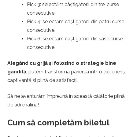
Pick 3: selectăm câștigătorii din trei curse
consecutive.
Pick 4: selectăm câștigătorii din patru curse
consecutive.
Pick 6: selectăm câștigătorii din șase curse
consecutive.
Alegând cu grijă și folosind o strategie bine
gândită
, putem transforma parierea într-o experiență
captivantă și plină de satisfacții.
Să ne aventurăm împreună în această călătorie plină
de adrenalină!
Cum să completăm biletul