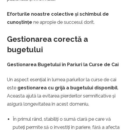
Eforturile noastre colective și schimbul de
cunoștințe
ne apropie de succesul dorit.
Gestionarea corectă a
bugetului
Gestionarea Bugetului în Pariuri la Curse de Cai
Un aspect esențial în lumea pariurilor la curse de cai
este
gestionarea cu grijă a bugetului disponibil
.
Aceasta ajută la evitarea pierderilor semnificative și
asigură longevitatea în acest domeniu.
În primul rând, stabiliți o sumă clară pe care vă
puteți permite să o investiți în pariere, fără a afecta