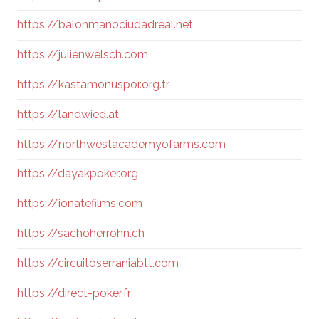
https://balonmanociudadreal.net
https://julienwelsch.com
https://kastamonuspor.org.tr
https://landwied.at
https://northwestacademyofarms.com
https://dayakpoker.org
https://ionatefilms.com
https://sachoherrohn.ch
https://circuitoserraniabtt.com
https://direct-poker.fr