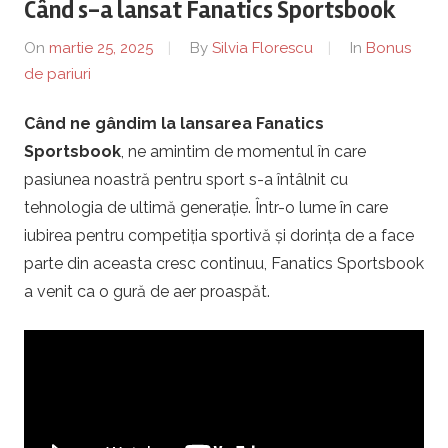
Când s-a lansat Fanatics Sportsbook
s
On
martie 25, 2025
By
Silvia Florescu
In
Bonus
.
de pariuri
r
Când ne gândim la lansarea Fanatics
Sportsbook
, ne amintim de momentul în care
o
pasiunea noastră pentru sport s-a întâlnit cu
tehnologia de ultimă generație. Într-o lume în care
–
iubirea pentru competiția sportivă și dorința de a face
B
parte din aceasta cresc continuu, Fanatics Sportsbook
a venit ca o gură de aer proaspăt.
o
n
u