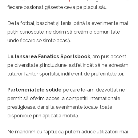
fiecare pasionat găsește ceva pe placul său.
De la fotbal, baschet și tenis, până la evenimente mai
puțin cunoscute, ne dorim să creăm o comunitate
unde fiecare se simte acasă.
La lansarea Fanatics Sportsbook
, am pus accent
pe diversitate și incluziune, astfel încât să ne adresăm
tuturor fanilor sportului, indiferent de preferințele lor.
Parteneriatele solide
pe care le-am dezvoltat ne
permit să oferim acces la competiții internaționale
prestigioase, dar și la evenimente locale, toate
disponibile prin aplicația mobilă.
Ne mândrim cu faptul că putem aduce utilizatorii mai