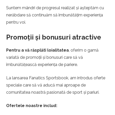
Suntem mândri de progresul realizat și așteptăm cu
nerăbdare să continuăm să îmbunătățim experiența
pentru voi.
Promoții și bonusuri atractive
Pentru a vă răsplăti loialitatea
, oferim o gamă
variată de promoții și bonusuri care să vă
îmbunătățească experiența de pariere.
La lansarea Fanatics Sportsbook, am introdus oferte
speciale care să vă aducă mai aproape de
comunitatea noastră pasionată de sport și pariuri.
Ofertele noastre includ: