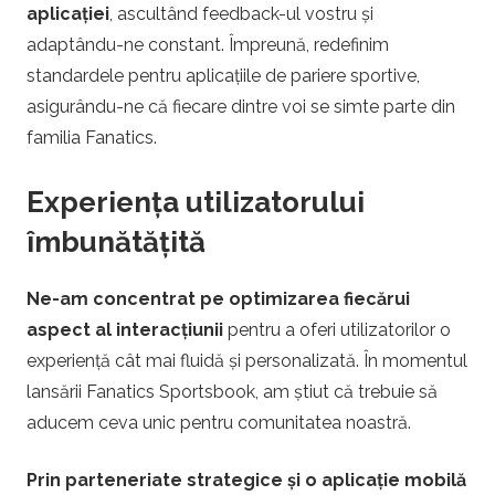
aplicației
, ascultând feedback-ul vostru și
adaptându-ne constant. Împreună, redefinim
standardele pentru aplicațiile de pariere sportive,
asigurându-ne că fiecare dintre voi se simte parte din
familia Fanatics.
Experiența utilizatorului
îmbunătățită
Ne-am concentrat pe optimizarea fiecărui
aspect al interacțiunii
pentru a oferi utilizatorilor o
experiență cât mai fluidă și personalizată. În momentul
lansării Fanatics Sportsbook, am știut că trebuie să
aducem ceva unic pentru comunitatea noastră.
Prin parteneriate strategice și o aplicație mobilă