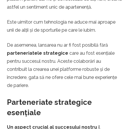
astfel un sentiment unic de apartenență.
Este uimitor cum tehnologia ne aduce mai aproape
unii de alții și de sporturile pe care le iubim.
De asemenea, lansarea nu ar fi fost posibilă fără
parteneriatele strategice
care au fost esențiale
pentru succesul nostru. Aceste colaborări au
contribuit la crearea unei platforme robuste și de
încredere, gata să ne ofere cele mai bune experiențe
de pariere.
Parteneriate strategice
esențiale
Un aspect crucial al succesului nostru
îl