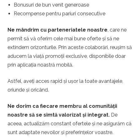
Bonusuri de bun venit generoase
Recompense pentru pariuri consecutive
Ne mândrim cu parteneriatele noastre
, care ne
permit să vă oferim cele mai bune oferte și să ne
extindem orizonturile. Prin aceste colaborări, reușim să
aducem la viață promoții exclusive, disponibile doar
prin aplicația noastră mobilă.
Astfel, aveți acces rapid și ușor la toate avantajele,
oriunde și oricând.
Ne dorim ca fiecare membru al comunității
noastre să se simtă valorizat și integrat.
De
aceea, actualizăm constant ofertele și ne asigurăm că
sunt adaptate nevoilor și preferințelor voastre.