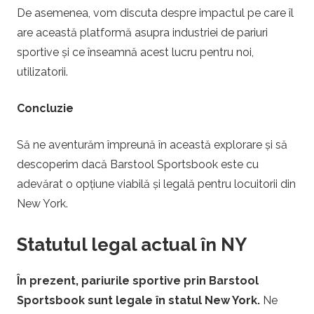
i
De asemenea, vom discuta despre impactul pe care îl
are această platformă asupra industriei de pariuri
sportive și ce înseamnă acest lucru pentru noi,
utilizatorii.
Concluzie
Să ne aventurăm împreună în această explorare și să
descoperim dacă Barstool Sportsbook este cu
adevărat o opțiune viabilă și legală pentru locuitorii din
New York.
Statutul legal actual în NY
În prezent, pariurile sportive prin Barstool
Sportsbook sunt legale în statul New York.
Ne