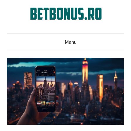
Skip
to
content
B
Menu
e
t
b
o
n
u