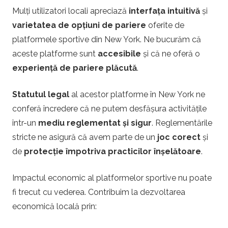
Mulți utilizatori locali apreciază
interfața intuitivă
și
varietatea de opțiuni de pariere
oferite de
platformele sportive din New York. Ne bucurăm că
aceste platforme sunt
accesibile
și că ne oferă o
experiență de pariere plăcută
.
Statutul legal
al acestor platforme în New York ne
conferă încredere că ne putem desfășura activitățile
într-un
mediu reglementat și sigur
. Reglementările
stricte ne asigură că avem parte de un
joc corect
și
de
protecție împotriva practicilor înșelătoare
.
Impactul economic al platformelor sportive nu poate
fi trecut cu vederea. Contribuim la dezvoltarea
economică locală prin: