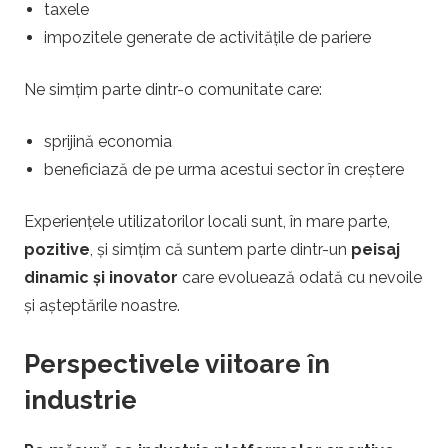
taxele
impozitele generate de activitățile de pariere
Ne simțim parte dintr-o comunitate care:
sprijină economia
beneficiază de pe urma acestui sector în creștere
Experiențele utilizatorilor locali sunt, în mare parte,
pozitive
, și simțim că suntem parte dintr-un
peisaj
dinamic și inovator
care evoluează odată cu nevoile
și așteptările noastre.
Perspectivele viitoare în
industrie