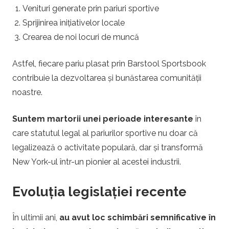
Venituri generate prin pariuri sportive
Sprijinirea inițiativelor locale
Crearea de noi locuri de muncă
Astfel, fiecare pariu plasat prin Barstool Sportsbook
contribuie la dezvoltarea și bunăstarea comunității
noastre.
Suntem martorii unei perioade interesante
în
care statutul legal al pariurilor sportive nu doar că
legalizează o activitate populară, dar și transformă
New York-ul într-un pionier al acestei industrii.
Evoluția legislației recente
În ultimii ani,
au avut loc schimbări semnificative în