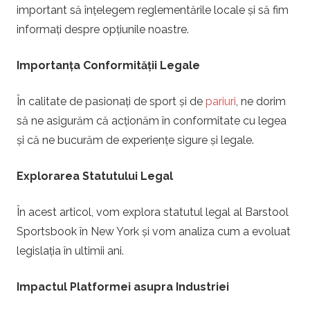
s
important să înțelegem reglementările locale și să fim
informați despre opțiunile noastre.
d
Importanța Conformității Legale
e
În calitate de pasionați de sport și de
pariuri
, ne dorim
p
să ne asigurăm că acționăm în conformitate cu legea
și că ne bucurăm de experiențe sigure și legale.
a
Explorarea Statutului Legal
r
În acest articol, vom explora statutul legal al Barstool
i
Sportsbook în New York și vom analiza cum a evoluat
u
legislația în ultimii ani.
r
Impactul Platformei asupra Industriei