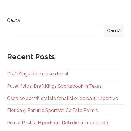
Caută
Caută
Recent Posts
DraftKings face curse de cai
Puteți folosi DraftKings Sportsbook în Texas
Ceea ce permit statele fanaticilor de pariuri sportive
Florida și Pariurile Sportive: Ce Este Permis
Primul Post la Hipodrom: Definiție și Importanță