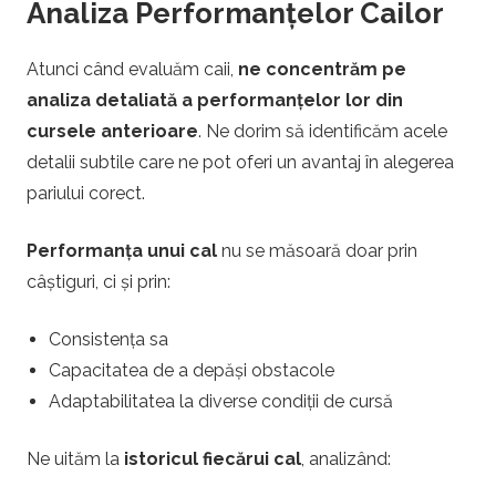
Analiza Performanțelor Cailor
Atunci când evaluăm caii,
ne concentrăm pe
analiza detaliată a performanțelor lor din
cursele anterioare
. Ne dorim să identificăm acele
detalii subtile care ne pot oferi un avantaj în alegerea
pariului corect.
Performanța unui cal
nu se măsoară doar prin
câștiguri, ci și prin:
Consistența sa
Capacitatea de a depăși obstacole
Adaptabilitatea la diverse condiții de cursă
Ne uităm la
istoricul fiecărui cal
, analizând: