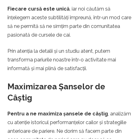
Fiecare cursă este unică
, iar noi căutăm să
înțelegem aceste subtilități împreună, într-un mod care
să ne permită să ne simțim parte din comunitatea
pasionată de cursele de cai.
Prin atenția la detalii și un studiu atent, putem
transforma pariurile noastre într-o activitate mai
informată și mai plină de satisfacții.
Maximizarea Șanselor de
Câștig
Pentru a ne maximiza șansele de câștig
, analizăm
cu atenție istoricul performanțelor cailor și strategiile
anterioare de pariere. Ne dorim să facem parte din