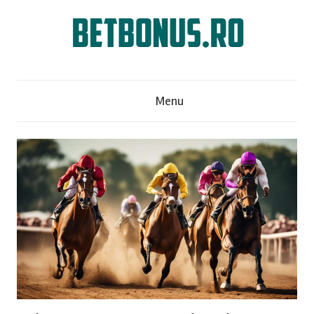
Skip
to
content
B
Menu
e
t
b
o
n
u