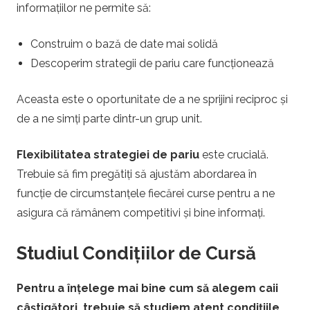
informațiilor ne permite să:
Construim o bază de date mai solidă
Descoperim strategii de pariu care funcționează
Aceasta este o oportunitate de a ne sprijini reciproc și
de a ne simți parte dintr-un grup unit.
Flexibilitatea strategiei de pariu
este crucială.
Trebuie să fim pregătiți să ajustăm abordarea în
funcție de circumstanțele fiecărei curse pentru a ne
asigura că rămânem competitivi și bine informați.
Studiul Condițiilor de Cursă
Pentru a înțelege mai bine cum să alegem caii
câștigători, trebuie să studiem atent condițiile