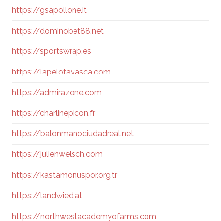
https://gsapollone.it
https://dominobet88.net
https://sportswrap.es
https://lapelotavasca.com
https://admirazone.com
https://charlinepicon.fr
https://balonmanociudadreal.net
https://julienwelsch.com
https://kastamonuspor.org.tr
https://landwied.at
https://northwestacademyofarms.com