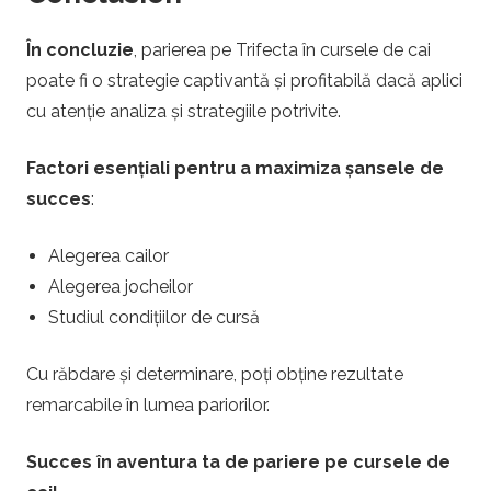
În concluzie
, parierea pe Trifecta în cursele de cai
poate fi o strategie captivantă și profitabilă dacă aplici
cu atenție analiza și strategiile potrivite.
Factori esențiali pentru a maximiza șansele de
succes
:
Alegerea cailor
Alegerea jocheilor
Studiul condițiilor de cursă
Cu răbdare și determinare, poți obține rezultate
remarcabile în lumea pariorilor.
Succes în aventura ta de pariere pe cursele de