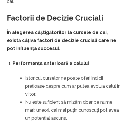
cai.
Factorii de Decizie Cruciali
În alegerea câștigătorilor la cursele de cai,
există câțiva factori de decizie cruciali care ne
pot influența succesul.
Performanța anterioară a calului
Istoricul curselor ne poate oferi indicii
prețioase despre cum ar putea evolua calul în
viitor.
Nu este suficient să mizăm doar pe nume
mari; uneori, cai mai puțin cunoscuți pot avea
un potențial ascuns.