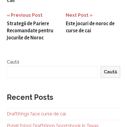
cai!
Navigare
Previous Post
Next Post
Strategii de Pariere
Este jocuri de noroc de
în
Recomandate pentru
curse de cai
articole
Jocurile de Noroc
Caută
Caută
Recent Posts
DraftKings face curse de cai
Puteți folosi DraftKings Sportsbook în Texas