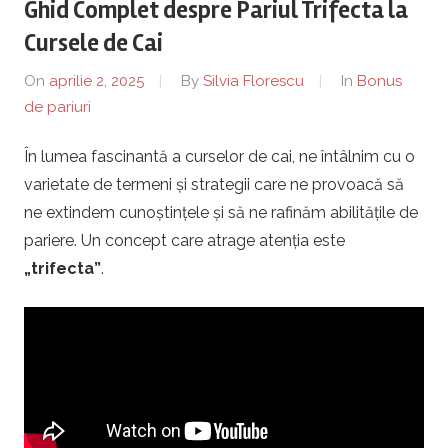
Ghid Complet despre Pariul Trifecta la
s
Cursele de Cai
.
On
aprilie 2, 2025
By
Silvia Florescu
In
Bonus
de pariuri
r
În lumea fascinantă a curselor de cai, ne întâlnim cu o
o
varietate de termeni și strategii care ne provoacă să
–
ne extindem cunoștințele și să ne rafinăm abilitățile de
pariere. Un concept care atrage atenția este
B
„trifecta”
.
o
n
u