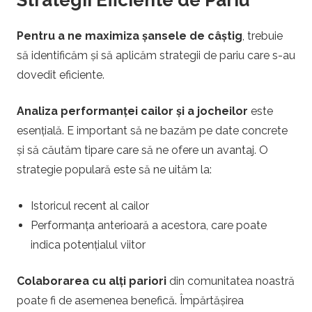
Strategii Eficiente de Pariu
Pentru a ne maximiza șansele de câștig
, trebuie
să identificăm și să aplicăm strategii de pariu care s-au
dovedit eficiente.
Analiza performanței cailor și a jocheilor
este
esențială. E important să ne bazăm pe date concrete
și să căutăm tipare care să ne ofere un avantaj. O
strategie populară este să ne uităm la:
Istoricul recent al cailor
Performanța anterioară a acestora, care poate
indica potențialul viitor
Colaborarea cu alți pariori
din comunitatea noastră
poate fi de asemenea benefică. Împărtășirea