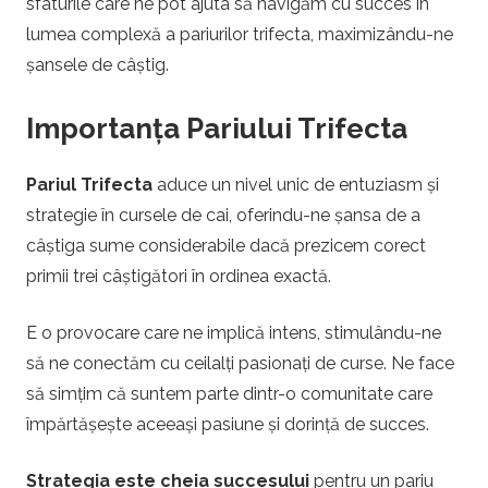
sfaturile care ne pot ajuta să navigăm cu succes în
i
lumea complexă a pariurilor trifecta, maximizându-ne
șansele de câștig.
Importanța Pariului Trifecta
Pariul Trifecta
aduce un nivel unic de entuziasm și
strategie în cursele de cai, oferindu-ne șansa de a
câștiga sume considerabile dacă prezicem corect
primii trei câștigători în ordinea exactă.
E o provocare care ne implică intens, stimulându-ne
să ne conectăm cu ceilalți pasionați de curse. Ne face
să simțim că suntem parte dintr-o comunitate care
împărtășește aceeași pasiune și dorință de succes.
Strategia este cheia succesului
pentru un pariu