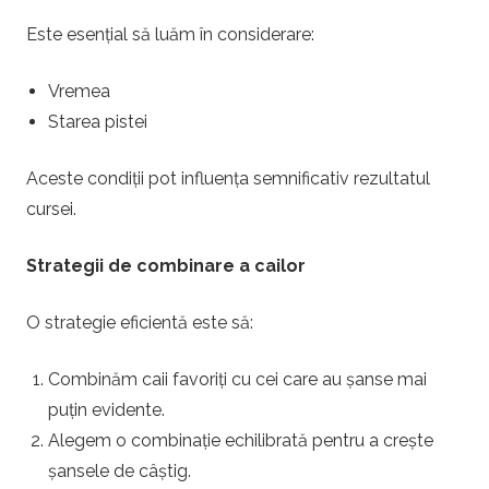
Este esențial să luăm în considerare:
Vremea
Starea pistei
Aceste condiții pot influența semnificativ rezultatul
cursei.
Strategii de combinare a cailor
O strategie eficientă este să:
Combinăm caii favoriți cu cei care au șanse mai
puțin evidente.
Alegem o combinație echilibrată pentru a crește
șansele de câștig.