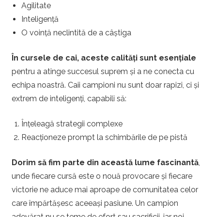
Agilitate
Inteligență
O voință neclintită de a câștiga
În cursele de cai, aceste calități sunt esențiale
pentru a atinge succesul suprem și a ne conecta cu
echipa noastră. Caii campioni nu sunt doar rapizi, ci și
extrem de inteligenți, capabili să:
Înțeleagă strategii complexe
Reacționeze prompt la schimbările de pe pistă
Dorim să fim parte din această lume fascinantă
,
unde fiecare cursă este o nouă provocare și fiecare
victorie ne aduce mai aproape de comunitatea celor
care împărtășesc aceeași pasiune. Un campion
adevărat nu se teme de efort sau sacrificii, iar noi,