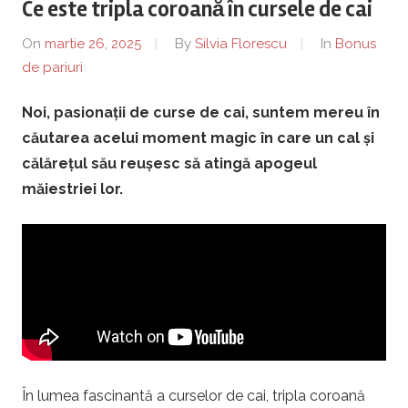
Ce este tripla coroană în cursele de cai
s
On
martie 26, 2025
By
Silvia Florescu
In
Bonus
.
de pariuri
r
Noi, pasionații de curse de cai, suntem mereu în
căutarea acelui moment magic în care un cal și
o
călărețul său reușesc să atingă apogeul
măiestriei lor.
–
B
o
n
u
În lumea fascinantă a curselor de cai, tripla coroană