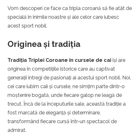
i
Vom descoperi ce face ca tripla coroană să fie atât de
specială în inimile noastre și ale celor care iubesc
acest sport nobil.
Originea și tradiția
Tradiția Triplei Coroane în cursele de cai
își are
originea în competițiile istorice care au captivat
generații întregi de pasionați ai acestui sport nobil. Noi,
cei care iubim caii și cursele, ne simțim parte dintr-o
moștenire bogată, unde fiecare galop ne leagă de
trecut. Încă de la începuturile sale, această tradiție a
fost marcată de eleganță și determinare,
transformând fiecare cursă într-un spectacol de
admirat.