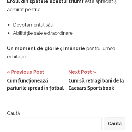
Eroul din spatele acestui triumf
este apreciat și
admirat pentru:
Devotamentul său
Abilitățile sale extraordinare
Un moment de glorie și mândrie
pentru lumea
echitației!
Navigare
Previous Post
Next Post
Cum funcționează
Cum să retragi bani de la
în
pariurile spread în fotbal
Caesars Sportsbook
articole
Caută
Caută