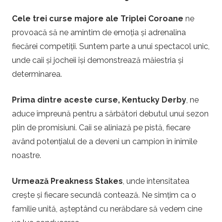
Cele trei curse majore ale Triplei Coroane
ne
provoacă să ne amintim de emoția și adrenalina
fiecărei competiții. Suntem parte a unui spectacol unic,
unde caii și jocheii își demonstrează măiestria și
determinarea.
Prima dintre aceste curse, Kentucky Derby
, ne
aduce împreună pentru a sărbători debutul unui sezon
plin de promisiuni. Caii se aliniază pe pistă, fiecare
având potențialul de a deveni un campion în inimile
noastre.
Urmează Preakness Stakes
, unde intensitatea
crește și fiecare secundă contează. Ne simțim ca o
familie unită, așteptând cu nerăbdare să vedem cine