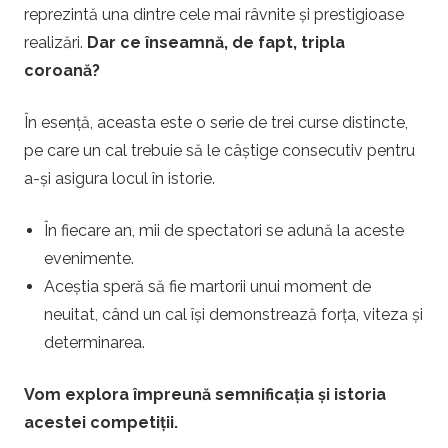
s
reprezintă una dintre cele mai râvnite și prestigioase
realizări.
Dar ce înseamnă, de fapt, tripla
d
coroană?
e
În esență, aceasta este o serie de trei curse distincte,
pe care un cal trebuie să le câștige consecutiv pentru
p
a-și asigura locul în istorie.
a
În fiecare an, mii de spectatori se adună la aceste
evenimente.
r
Aceștia speră să fie martorii unui moment de
i
neuitat, când un cal își demonstrează forța, viteza și
determinarea.
u
Vom explora împreună semnificația și istoria
r
acestei competiții.