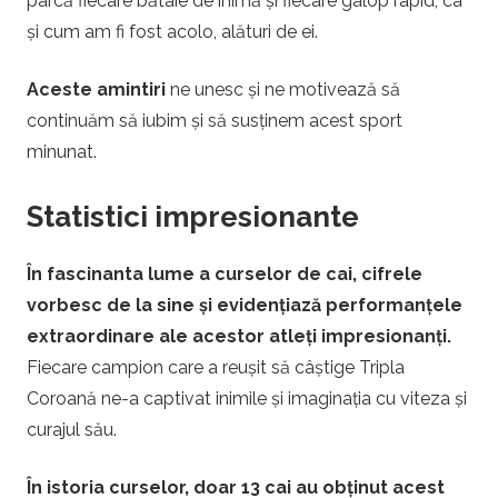
parcă fiecare bătaie de inimă și fiecare galop rapid, ca
și cum am fi fost acolo, alături de ei.
Aceste amintiri
ne unesc și ne motivează să
continuăm să iubim și să susținem acest sport
minunat.
Statistici impresionante
În fascinanta lume a curselor de cai, cifrele
vorbesc de la sine și evidențiază performanțele
extraordinare ale acestor atleți impresionanți.
Fiecare campion care a reușit să câștige Tripla
Coroană ne-a captivat inimile și imaginația cu viteza și
curajul său.
În istoria curselor, doar 13 cai au obținut acest